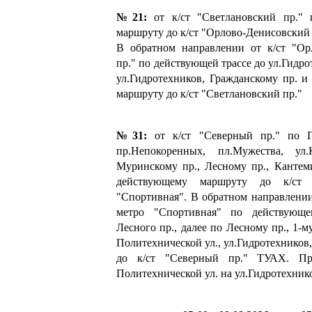
№21:
от к/ст "Светлановский пр." 
маршруту до к/ст "Орлово-Денисовский 
В обратном направлении от к/ст "Ор
пр." по действующей трассе до ул.Гидро
ул.Гидротехников, Гражданскому пр. 
маршруту до к/ст "Светлановский пр."
№31:
от к/ст "Северный пр." по Г
пр.Непокоренных, пл.Мужества, ул.
Муринскому пр., Лесному пр., Кантем
действующему маршруту до к/ст 
"Спортивная". В обратном направлении
метро "Спортивная" по действующ
Лесного пр., далее по Лесному пр., 1-
Политехнической ул., ул.Гидротехников
до к/ст "Северный пр." ТУАХ. П
Политехнической ул. на ул.Гидротехник