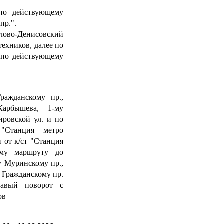
по действующему
пр.".
Государственная информационная система 
dom.gosuslugi.ru
лово-Денисовский
техников, далее по
Стратегия
и по действующему
2030
Международный инновационный форум п
ражданскому пр.,
Карбышева, 1-му
Электронная карта "По
ировской ул. и по
"Станция метро
Организатор перевозок,
 от к/ст "Станция
ему маршруту до
Портал государственных услуг 
му Муринскому пр.,
, Гражданскому пр.
Специальная лин
равый поворот с
«Нет коррупции!
ов
Мобильное приложение «Безопасны