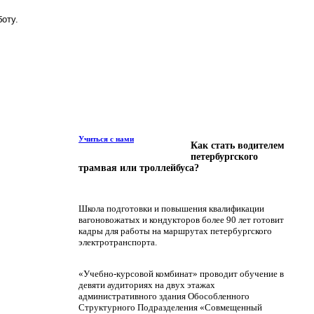
оту.
ческого транспорта
Учиться с нами
Как стать водителем
петербургского
трамвая или троллейбуса?
Школа подготовки и повышения квалификации
вагоновожатых и кондукторов более 90 лет готовит
кадры для работы на маршрутах петербургского
электротранспорта.
«Учебно-курсовой комбинат» проводит обучение в
девяти аудиториях на двух этажах
административного здания Обособленного
Структурного Подразделения «Совмещенный
етербурге