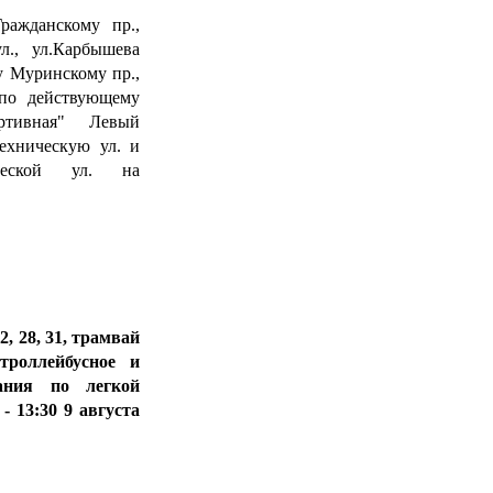
ражданскому пр.,
л., ул.Карбышева
му Муринскому пр.,
 по действующему
портивная" Левый
ехническую ул. и
ческой ул. на
22, 28, 31, трамвай
роллейбусное и
вания по легкой
- 13:30 9 августа