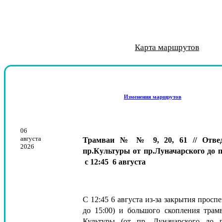
Приглашаем н
Алексей Скв
Тема конк
21 октябр
Новый тр
"Умные
Обуче
Корпо
Смот
Со
Р
Карта маршрутов
Изменения маршрутов
06
августа
Трамваи № № 9, 20, 61 // Отвед
2026
пр.Культуры от пр.Луначарского до п
с 12:45 6 августа
С 12:45 6 августа из-за закрытия проспе
до 15:00) и большого скопления трам
Культуры (от пр. Луначарского до 