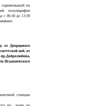
 соревнований по
кий полумарафон
а с 06:30 до 13:30
рамваев:
р. от Дворцового
ситетской наб. от
пр.Добролюбова,
ль Исаакиевского
ечной станции
го пр., далее по