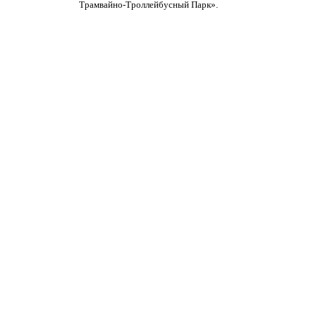
Трамвайно-Троллейбусный Парк».
ЖКХ
ассажирского транспорта
дорожник"
 вакансии
Санкт-Петербург
ия
»
й Санкт-Петербург»