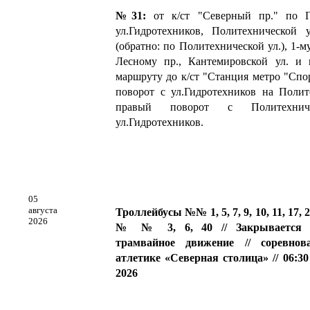
№31:
от к/ст "Северный пр." по Г
ул.Гидротехников, Политехнической у
(обратно: по Политехнической ул.), 1-
Лесному пр., Кантемировской ул. и
маршруту до к/ст "Станция метро "С
поворот с ул.Гидротехников на Полит
правый поворот с Политехни
ул.Гидротехников.
05
августа
Троллейбусы №№ 1, 5, 7, 9, 10, 11, 17, 
2026
№ № 3, 6, 40 // Закрывается т
трамвайное движение // соревно
атлетике «Северная столица» // 06:30 
2026