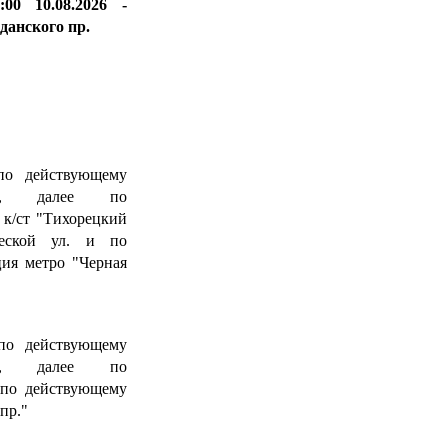
 10.08.2026 -
данского пр.
«Госпочта»
по действующему
ов, далее по
 к/ст "Тихорецкий
ческой ул. и по
ия метро "Черная
по действующему
ов, далее по
 по действующему
пр."