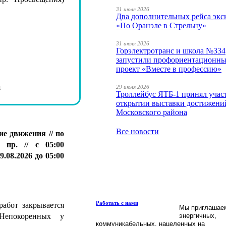
31 июля 2026
Два дополнительных рейса экс
«По Оранэле в Стрельну»
31 июля 2026
Горэлектротранс и школа №334
запустили профориентационн
проект «Вместе в профессию»
ия
29 июля 2026
Троллейбус ЯТБ-1 принял учас
открытии выставки достижени
Московского района
Все новости
ие движения //
по
о пр
. //
с 05:00
9.08.2026 до 05:00
Работать с нами
абот закрывается
Мы приглашае
Непокоренных у
энергичных,
коммуникабельных, нацеленных на