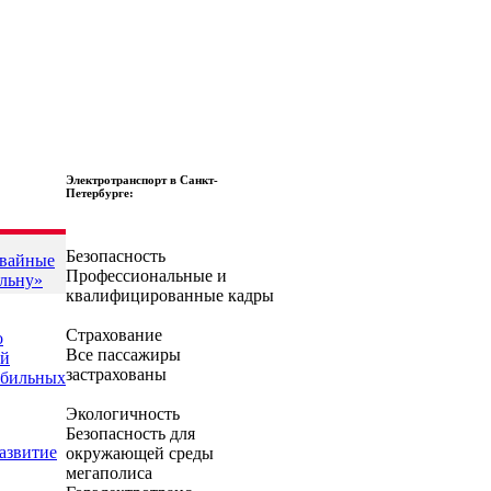
льных каникул
олотой дубль
ов страна»
Ленинграде
етербурга
22 года
йством
5 года
нику»
щее
№7
е
в
Электротранспорт в Санкт-
Петербурге:
Безопасность
мвайные
Профессиональные и
ельну»
квалифицированные кадры
Страхование
о
Все пассажиры
ый
застрахованы
обильных
Экологичность
Безопасность для
азвитие
окружающей среды
мегаполиса