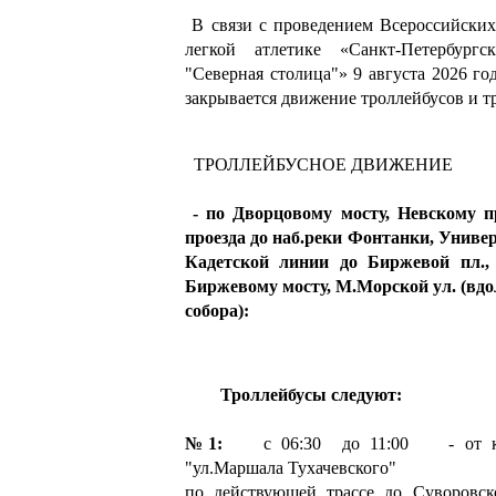
В связи с проведением Всероссийских
легкой атлетике «Санкт-Петербургс
"Северная столица"» 9 августа 2026 год
закрывается движение троллейбусов и т
ТРОЛЛЕЙБУСНОЕ ДВИЖЕНИЕ
- по Дворцовому мосту, Невскому п
проезда до наб.реки Фонтанки, Универ
Кадетской линии до Биржевой пл., 
Биржевому мосту, М.Морской ул. (вдо
собора):
Троллейбусы следуют:
№1:
с 06:30 до 11:00 - от кон
"ул.Маршала Тухачевского"
по действующей трассе до Суворовско