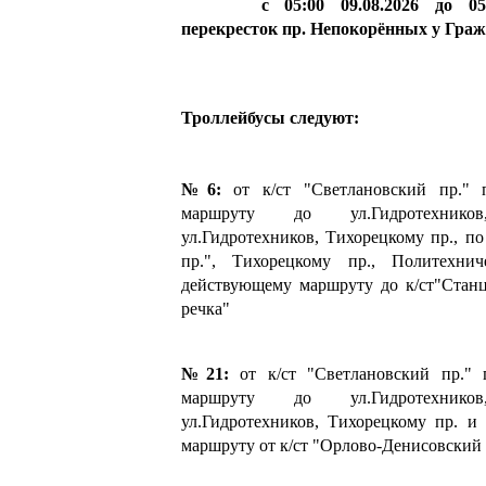
с 05:00 09.08.2026 до 05:00
перекресток пр. Непокорённых у Граж
Троллейбусы следуют:
№6:
от к/ст "Светлановский пр." 
маршруту до ул.Гидротехник
ул.Гидротехников, Тихорецкому пр., по
пр.", Тихорецкому пр., Политехни
действующему маршруту до к/ст"Станц
речка"
№21:
от к/ст "Светлановский пр." 
маршруту до ул.Гидротехник
ул.Гидротехников, Тихорецкому пр. и
маршруту от к/ст "Орлово-Денисовский 