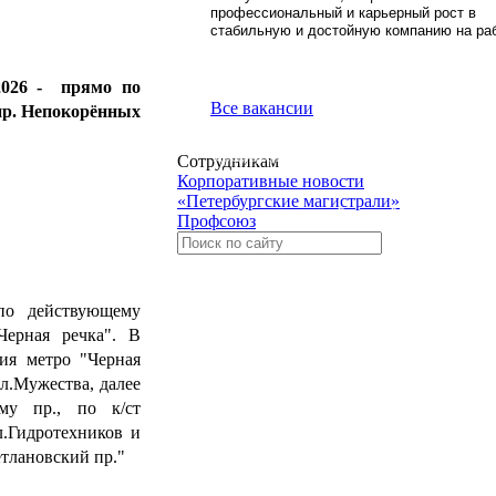
профессиональный и карьерный рост в
стабильную и достойную компанию на раб
.2026 - прямо по
Все вакансии
пр. Непокорённых
Сотрудникам
Международная ассоциация предприятий городского электри
Корпоративные новости
«Петербургские магистрали»
«Госуслуги. Решаем вместе»
Профсоюз
Служба по контракту
по действующему
Портал
Черная речка". В
«Наш Санкт-Петербург»
ия метро "Черная
л.Мужества, далее
Российское общество «Знание»
му пр., по к/ст
л.Гидротехников и
Мобильная платформа «Госуслуги.Дом»
тлановский пр."
Навигатор по мерам поддержки бизнеса в Санкт-П