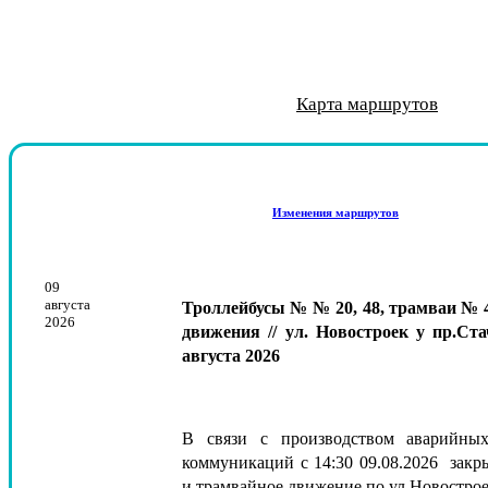
Приглашаем на работу в л
Алексей Скворцов и Арте
Тема конкурса: «Мой Пе
21 октября 1936 года о
Новый трамвай «Достое
"Умные" трамваи с И
Обучение с гаранти
Корпоративная газе
Смотреть фильм «
Сохраняя истор
Реконструкция
Новый вид тра
Приглашаем н
Пригла
Карта маршрутов
Изменения маршрутов
09
августа
Троллейбусы № № 20, 48, трамваи № 4
2026
движения // ул. Новостроек у пр.Ста
августа 2026
В связи с производством аварийных
коммуникаций с 14:30 09.08.2026 закр
и трамвайное движение по ул.Новострое