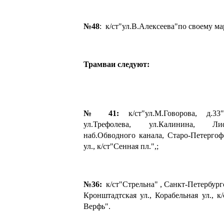
№48
: к/ст"ул.В.Алексеева"по своему ма
Трамваи следуют:
№ 41:
к/ст"ул.М.Говорова, д.33"
ул.Трефолева, ул.Калинина, Ли
наб.Обводного канала, Старо-Петергоф
ул., к/ст"Сенная пл.",;
№36:
к/ст"Стрельна" , Санкт-Петербургс
Кронштадтская ул., Корабельная ул., к
Верфь".