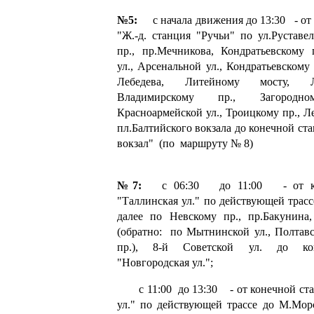
№5:
с начала движения до 13:30 - от
"Ж.-д. станция "Ручьи" по ул.Руставе
пр., пр.Мечникова, Кондратьевскому 
ул., Арсенальной ул., Кондратьевскому
Лебедева, Литейному мосту, Л
Владимирскому пр., Загород
Красноармейской ул., Троицкому пр., Л
пл.Балтийского вокзала до конечной ст
вокзал" (по маршруту № 8)
№7:
с 06:30 до 11:00 - от кон
"Таллинская ул." по действующей трасс
далее по Невскому пр., пр.Бакунина
(обратно: по Мытнинской ул., Полтавс
пр.), 8-й Советской ул. до ко
"Новгородская ул.";
с 11:00 до 13:30 - от конечной ста
ул." по действующей трассе до М.Морс