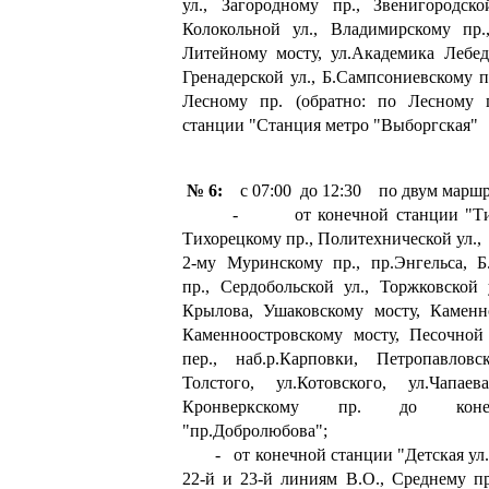
ул., Загородному пр., Звенигородско
Колокольной ул., Владимирскому пр.
Литейному мосту, ул.Академика Лебед
Гренадерской ул., Б.Сампсониевскому п
Лесному пр. (обратно: по Лесному 
станции "Станция метро "Выборгская"
№ 6:
с 07:00 до 12:30 по двум маршр
- от конечной станции "Тихор
Тихорецкому пр., Политехнической ул.,
2-му Муринскому пр., пр.Энгельса, Б
пр., Сердобольской ул., Торжковской 
Крылова, Ушаковскому мосту, Каменно
Каменноостровскому мосту, Песочной 
пер., наб.р.Карповки, Петропавловс
Толстого, ул.Котовского, ул.Чапаев
Кронверкскому пр. до коне
"пр.Добролюбова";
- от конечной станции "Детская ул."
22-й и 23-й линиям В.О., Среднему пр