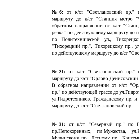
№6:
от к/ст "Светлановский пр." 
маршруту до к/ст "Станция метро "
обратном направлении от к/ст "Станц
речка" по действующему маршруту до п
по Политехнической ул., Тихорецко
"Тихорецкий пр.", Тихорецкому пр., у
по действующему маршруту до к/ст "Све
№21:
от к/ст "Светлановский пр." 
маршруту до к/ст "Орлово-Денисовский 
В обратном направлении от к/ст "Ор
пр." по действующей трассе до ул.Гидро
ул.Гидротехников, Гражданскому пр. 
маршруту до к/ст "Светлановский пр."
№31:
от к/ст "Северный пр." по Г
пр.Непокоренных, пл.Мужества, ул.
Муринскому пр., Лесному пр., Кантем