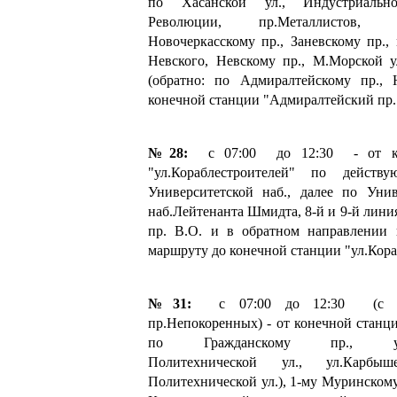
по Хасанской ул., Индустриальн
Революции, пр.Металлистов,
Новочеркасскому пр., Заневскому пр.,
Невского, Невскому пр., М.Морской ул
(обратно: по Адмиралтейскому пр., 
конечной станции "Адмиралтейский пр.
№28:
с 07:00 до 12:30 - от ко
"ул.Кораблестроителей" по действ
Университетской наб., далее по Унив
наб.Лейтенанта Шмидта, 8-й и 9-й лини
пр. В.О. и в обратном направлении
маршруту до конечной станции "ул.Кор
№31:
с 07:00 до 12:30 (с уч
пр.Непокоренных) - от конечной станц
по Гражданскому пр., ул.Ги
Политехнической ул., ул.Карбыш
Политехнической ул.), 1-му Муринскому