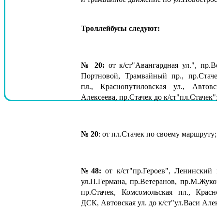
Троллейбусы следуют:
№ 20:
от к/ст"Авангардная ул.", пр.В
Портновой, Трамвайный пр., пр.Стаче
пл., Краснопутиловская ул., Автовс
Алексеева, пр.Стачек до к/ст"пл.Стачек"
№ 20
: от пл.Стачек по своему маршруту;
№48:
от к/ст"пр.Героев", Ленинский п
ул.П.Германа, пр.Ветеранов, пр.М.Жуко
пр.Стачек, Комсомольская пл., Красн
ДСК, Автовская ул. до к/ст"ул.Васи Але