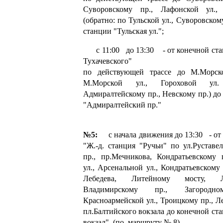
Суворовскому пр., Лафонской ул., 
(обратно: по Тульской ул., Суворовском
станции "Тульская ул.";
с 11:00 до 13:30 - от конечной ста
Тухачевского"
по действующей трассе до М.Морско
М.Морской ул., Гороховой ул.
Адмиралтейскому пр., Невскому пр.) до
"Адмиралтейский пр."
№5:
с начала движения до 13:30 - от
"Ж.-д. станция "Ручьи" по ул.Руставе
пр., пр.Мечникова, Кондратьевскому 
ул., Арсенальной ул., Кондратьевскому
Лебедева, Литейному мосту, Л
Владимирскому пр., Загород
Красноармейской ул., Троицкому пр., Л
пл.Балтийского вокзала до конечной ст
вокзал" (по маршруту № 8)