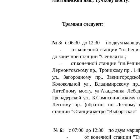
Мытнинской наб., Тучкову мосту:
Трамваи следуют:
№ 3:
с 06:30 до 12:30 по двум маршру
- от конечной станции "пл.Репина"
до конечной станции "Сенная пл.;
- от конечной станции "пл.Репина"
Лермонтовскому пр., Троицкому пр., 1-
ул., Загородному пр., Звенигородско
Колокольной ул., Владимирскому пр.
Литейному мосту, ул.Академика Лебед
Гренадерской ул., Б.Сампсониевскому п
Лесному пр. (обратно: по Лесному 
станции "Станция метро "Выборгская"
№ 6:
с 07:00 до 12:30 по двум маршр
- от конечной станции "Тихор