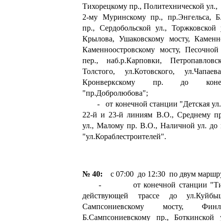
Тихорецкому пр., Политехнической ул.,
2-му Муринскому пр., пр.Энгельса, Б
пр., Сердобольской ул., Торжковской 
Крылова, Ушаковскому мосту, Каменно
Каменноостровскому мосту, Песочной 
пер., наб.р.Карповки, Петропавловс
Толстого, ул.Котовского, ул.Чапаев
Кронверкскому пр. до коне
"пр.Добролюбова";
- от конечной станции "Детская ул."
22-й и 23-й линиям В.О., Среднему пр
ул., Малому пр. В.О., Наличной ул. до
"ул.Кораблестроителей".
№ 40:
с 07:00 до 12:30 по двум маршр
- от конечной станции "Тихор
действующей трассе до ул.Куйбы
Сампсониевскому мосту, Финл
Б.Сампсониевскому пр., Боткинской у