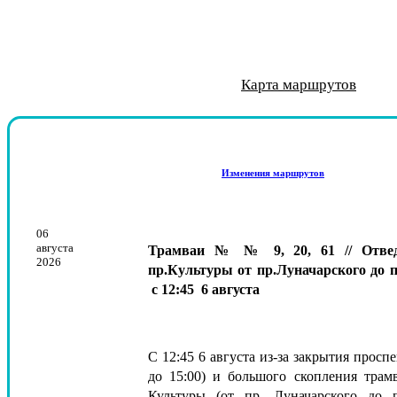
Приглашаем на работу в л
Алексей Скворцов и Арте
Тема конкурса: «Мой Пе
21 октября 1936 года о
Новый трамвай «Достое
"Умные" трамваи с И
Обучение с гаранти
Корпоративная газе
Смотреть фильм «
Сохраняя истор
Реконструкция
Новый вид тра
Приглашаем н
Пригла
Карта маршрутов
Изменения маршрутов
06
августа
Трамваи № № 9, 20, 61 // Отвед
2026
пр.Культуры от пр.Луначарского до п
с 12:45 6 августа
С 12:45 6 августа из-за закрытия проспе
до 15:00) и большого скопления трам
Культуры (от пр. Луначарского до 