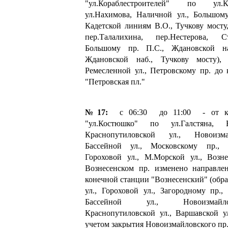
"ул.Кораблестроителей" по ул.Кор
ул.Нахимова, Наличной ул., Большому
Кадетской линиям В.О., Тучкову мосту
пер.Талалихина, пер.Нестерова, С
Большому пр. П.С., Ждановской на
Ждановской наб., Тучкову мосту), 
Ремесленной ул., Петровскому пр. до
"Петровская пл."
№17:
с 06:30 до 11:00 - от ко
"ул.Костюшко" по ул.Галстяна, 
Краснопутиловской ул., Новоизм
Бассейной ул., Московскому пр., 
Гороховой ул., М.Морской ул., Возне
Вознесенском пр. изменено направле
конечной станции "Вознесенский" (обра
ул., Гороховой ул., Загородному пр.,
Бассейной ул., Новоизмайл
Краснопутиловской ул., Варшавской ул.
учетом закрытия Новоизмайловского пр.