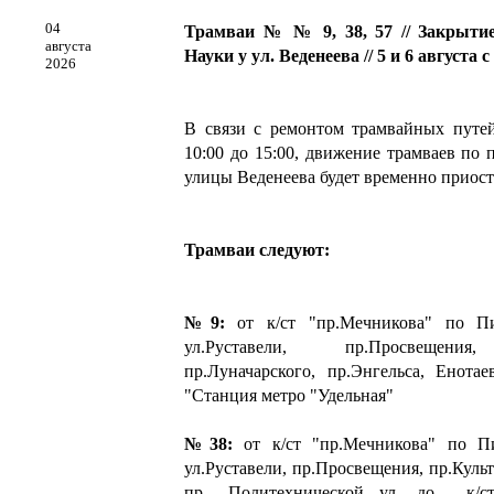
04
Трамваи № № 9, 38, 57 // Закрытие
августа
Науки у ул. Веденеева // 5 и 6 августа с
2026
В связи с ремонтом трамвайных путей
10:00 до 15:00, движение трамваев по 
улицы Веденеева будет временно приост
Трамваи следуют:
№9:
от к/ст "пр.Мечникова" по Пи
ул.Руставели, пр.Просвещения
пр.Луначарского, пр.Энгельса, Енотае
"Станция метро "Удельная"
№38:
от к/ст "пр.Мечникова" по Пи
ул.Руставели, пр.Просвещения, пр.Куль
пр., Политехнической ул. до к/ст