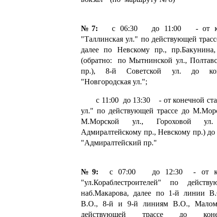
№7:
с 06:30 до 11:00 - от кон
"Таллинская ул." по действующей трасс
далее по Невскому пр., пр.Бакунина
(обратно: по Мытнинской ул., Полтавс
пр.), 8-й Советской ул. до ко
"Новгородская ул.";
с 11:00 до 13:30 - от конечной ста
ул." по действующей трассе до М.Морс
М.Морской ул., Гороховой ул.
Адмиралтейскому пр., Невскому пр.) до
"Адмиралтейский пр."
№9:
с 07:00 до 12:30 - от кон
"ул.Кораблестроителей" по действ
наб.Макарова, далее по 1-й линии В.
В.О., 8-й и 9-й линиям В.О., Мало
действующей трассе до коне