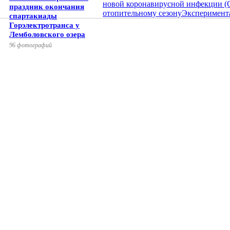
новой коронавирусной инфекции (
праздник окончания
отопительному сезону
Эксперимент
спартакиады
Горэлектротранса у
Лемболовского озера
96 фотографий