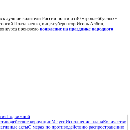
лись лучшие водители России почти из 40 «троллейбусных»
еоргий Полтавченко, вице-губернатор Игорь Албин,
 конкурса произвело
появление на празднике народного
тия
Подвижной
отиводействие коррупции
Услуги
Исполнение плана
Количество
ативные акты
О мерах по противодействию распространению