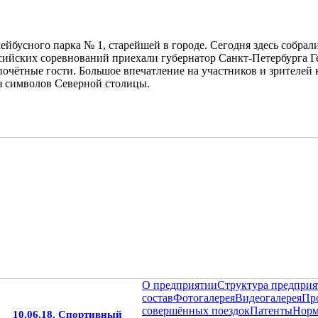
ейбусного парка № 1, старейшей в городе. Сегодня здесь собра
сийских соревнований приехали губернатор Санкт-Петербурга Г
почётные гости. Большое впечатление на участников и зрителей
из символов Северной столицы.
О предприятии
Структура предприя
состав
Фотогалерея
Видеогалерея
Пр
совершённых поездок
Патенты
Норм
10.06.18. Спортивный