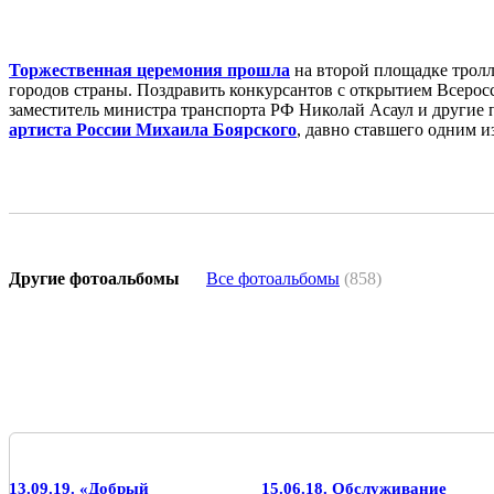
Торжественная церемония прошла
на второй площадке тролл
городов страны. Поздравить конкурсантов с открытием Всерос
заместитель министра транспорта РФ Николай Асаул и другие 
артиста России Михаила Боярского
, давно ставшего одним 
Другие фотоальбомы
Все фотоальбомы
(858)
13.09.19. «Добрый
15.06.18. Обслуживание