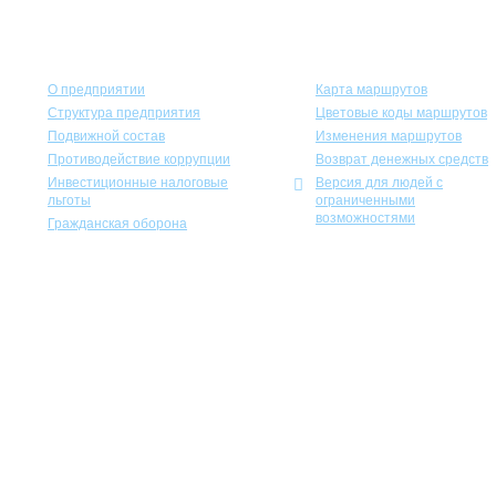
Горэлектротранс
Пассажирам
О предприятии
Карта маршрутов
Структура предприятия
Цветовые коды маршрутов
Подвижной состав
Изменения маршрутов
Противодействие коррупции
Возврат денежных средств
Инвестиционные налоговые
Версия для людей с
льготы
ограниченными
возможностями
Гражданская оборона
Учеб
Экспозиционно-выставочный к
Международная ассоциация пре
«Госу
С