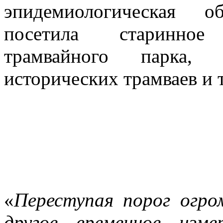
эпидемиологическая о
посетила старинное
трамвайного парка, 
исторических трамваев и 
«
Переступая порог огро
другое временное изме