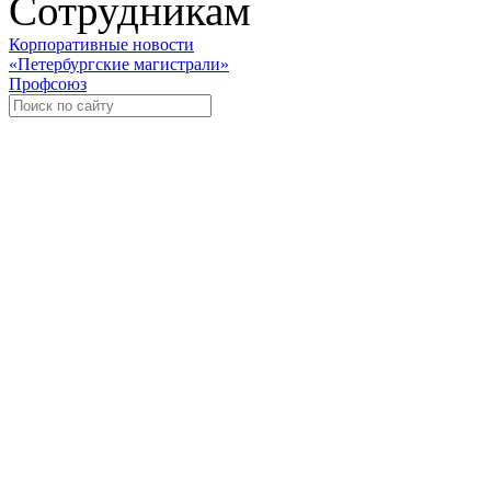
Сотрудникам
Корпоративные новости
«Петербургские магистрали»
Профсоюз
Уче
Экспозиционно-выставочный 
Международная ассоциация пр
«Го
«