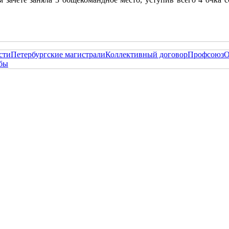
сти
Петербургские магистрали
Коллективный договор
Профсоюз
О
жбы