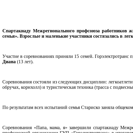
Спартакиаду Межрегионального профсоюза работников жи
семья». Взрослые и маленькие участники состязались в легк
Участие в соревнованиях приняли 15 семей. Горэлектротранс 
Диана
(13 лет).
Соревнования состояли из следующих дисциплин: легкоатлетич
обручах, корнхолл) и туристическая техника (трасса с подвесн
По результатам всех испытаний семья Стариско заняла общеком
Соревнования «Папа, мама, я» завершили спартакиаду Межр
профсоюзной организации ГУП «Горэлектротранс» в итоговом