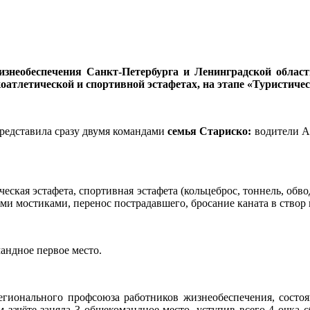
знеобеспечения Санкт-Петербурга и Ленинградской област
оатлетической и спортивной эстафетах, на этапе «Туристичес
представила сразу двумя командами
семья Стариско:
водители А
еская эстафета, спортивная эстафета (кольцеброс, тоннель, обв
ыми мостиками, перенос пострадавшего, бросание каната в створ 
андное первое место.
егионального профсоюза работников жизнеобеспечения, состоя
 зачёте заняла 3 общекомандное место, уступив всего 4 очка 