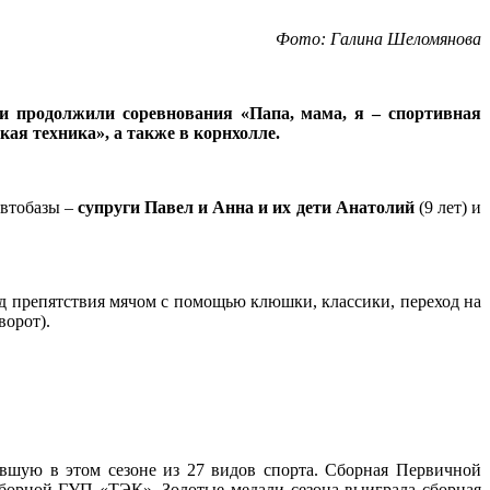
Фото: Галина Шеломянова
и продолжили соревнования «Папа, мама, я – спортивная
кая техника», а также в корнхолле.
втобазы –
супруги Павел и Анна и их дети
Анатолий
(9 лет) и
од препятствия мячом с помощью клюшки, классики, переход на
ворот).
вшую в этом сезоне из 27 видов спорта. Сборная Первичной
сборной ГУП «ТЭК». Золотые медали сезона выиграла сборная