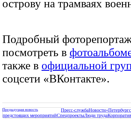
острову на трамваях воен
Подробный фоторепортаж
посмотреть в
фотоальбом
также в
официальной гру
соцсети
«ВКонтакте».
Предыдущая новость
Пресс-служба
Новости
«Петербургс
предстоящих мероприятий
Спецпроекты
Люди труда
Корпорати