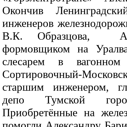
Окончив Ленинградски
инженеров железнодорожн
В.К. Образцова, Ал
формовщиком на Уралва
слесарем в вагонном
Сортировочный-Московс
старшим инженером, г
депо Тумской горо
Приобретённые на желе
помогли Александру Бари