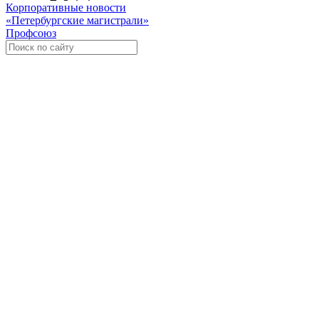
Корпоративные новости
«Петербургские магистрали»
Профсоюз
Уче
Экспозиционно-выставочный 
Международная ассоциация пр
«Го
«
Росс