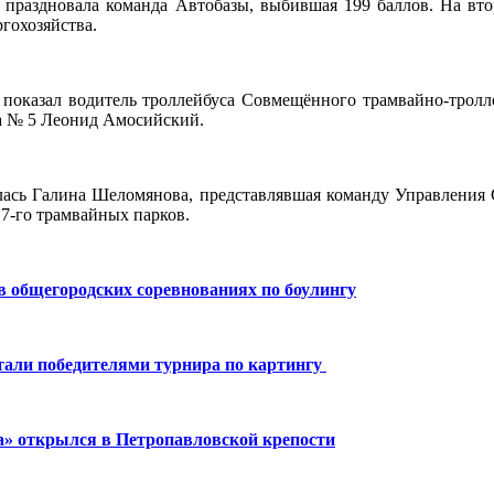
у праздновала команда Автобазы, выбившая 199 баллов. На вто
гохозяйства.
 показал водитель троллейбуса Совмещённого трамвайно-тролл
ка № 5 Леонид Амосийский.
лась Галина Шеломянова, представлявшая команду Управления С
 7-го трамвайных парков.
в общегородских соревнованиях по боулингу
тали победителями турнира по картингу
а» открылся в Петропавловской крепости