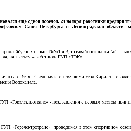
новался ещё одной победой. 24 ноября работники предприяти
офсоюзом Санкт-Петербурга и Ленинградской области р
 троллейбусных парков №№1 и 3, трамвайного парка №1, а так
нала, на третьем – работники ГУП «ТЭК».
 личных зачётах. Среди мужчин лучшими стал Кирилл Николаев 
смены Водоканала.
 ГУП «Горэлектротранс» - поздравления с первым местом прини
ГУП «Горэлектротранс», проводимая в этом спортивном сезоне 