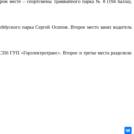
ром месте – спортсмены Трамвайного парка № 8 (194 балла),
ейбусного парка Сергей Осипов. Второе место занял водитель
Пб ГУП «Горэлектротранс». Второе и третье места разделили