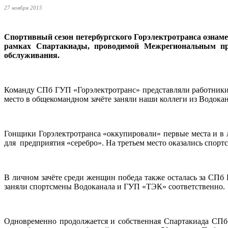
27 ноября 2015
Спортивный сезон петербургского Горэлектротранса ознаме
рамках Спартакиады, проводимой Межрегиональным пр
обслуживания.
Команду СПб ГУП «Горэлектротранс» представляли работники
место в общекомандном зачёте заняли наши коллеги из Водока
Гонщики Горэлектротранса «оккупировали» первые места и в
для предприятия «серебро». На третьем место оказались спорт
В личном зачёте среди женщин победа также осталась за СПб
заняли спортсмены Водоканала и ГУП «ТЭК» соответственно.
Одновременно продолжается и собственная Спартакиада СПб 