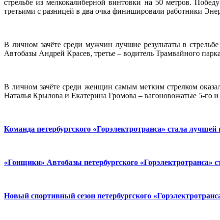
стрельбе из мелкокалиберной винтовки на 50 метров. Побед
третьими с разницей в два очка финишировали работники Энер
В личном зачёте среди мужчин лучшие результаты в стрельбе
Автобазы Андрей Красев, третье – водитель Трамвайного пар
В личном зачёте среди женщин самым метким стрелком оказа
Наталья Крылова и Екатерина Громова – вагоновожатые 5-го и
Команда петербургского «Горэлектротранса» стала лучшей 
«Гонщики» Автобазы петербургского «Горэлектротранса» с
Новый спортивный сезон петербургского «Горэлектротранс