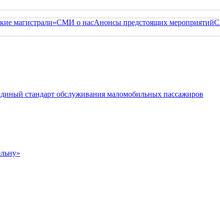
кие магистрали»
СМИ о нас
Анонсы предстоящих мероприятий
С
 Единый стандарт обслуживания маломобильных пассажиров
ельну»