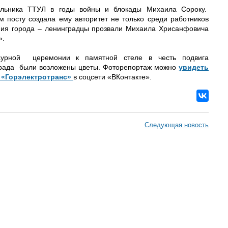
льника ТТУЛ в годы войны и блокады Михаила Сороку.
м посту создала ему авторитет не только среди работников
ния города – ленинградцы прозвали Михаила Хрисанфовича
».
раурной церемонии к памятной стеле в честь подвига
града были возложены цветы. Фоторепортаж можно
увидеть
 «Горэлектротранс»
в соцсети «ВКонтакте».
Следующая новость