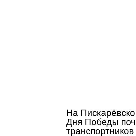
О предприятии
Пассажирам
Работ
На Пискарёвско
Дня Победы поч
транспортников