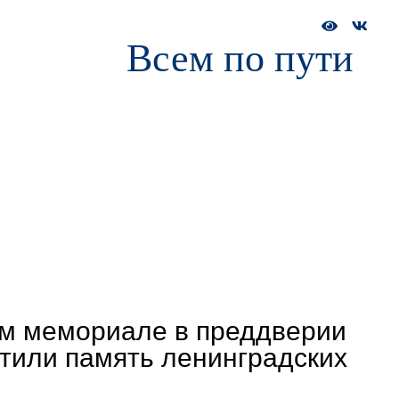
Всем по пути
а и обучение
Сотрудникам
Пресс-служба
ДОЛ «Зарниц
м мемориале в преддверии
тили память ленинградских