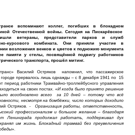
отрансе вспоминают коллег, погибших в блокадном
икой Отечественной войны. Сегодня на Пискарёвское
ишли ветераны, представители парков и служб
бно-курсового комбината. Они приняли участие в
нии возложения венков и цветов к подножию монумента
ее памяти у стелы, посвящённой подвигу работников
трического транспорта, прошёл митинг.
транс» Василий Остряков напомнил, что пассажирское
 городе прервалось лишь однажды – с 8 декабря 1941 по 15
от период работники Трамвайно-троллейбусного управления
ходиться на своих постах. «
И когда было принято решение
было возобновлено всего за 10 дней – потому что всё
товности, несмотря на бомбёжки, число которых доходило
илий Остряков.
- Организация работы, ответственность,
высокий профессионализм и большое желание – благодаря
рт Ленинграда продолжал работать, поддерживал дух
хранял им жизнь. Блокадный трамвай без преувеличения
Победы
».