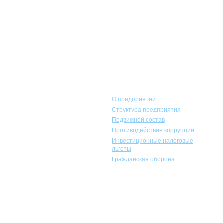
Горэлектротранс
О предприятии
Структура предприятия
Подвижной состав
Противодействие коррупции
Инвестиционные налоговые
льготы
Гражданская оборона