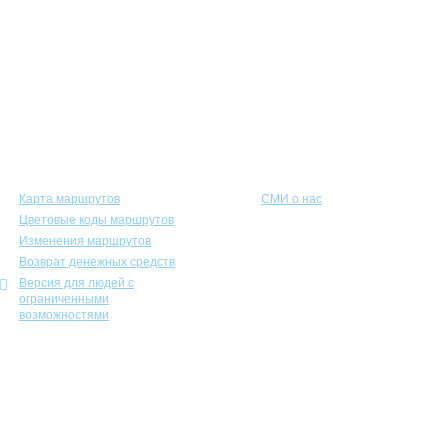
Пассажирам
Соискателям
Карта маршрутов
СМИ о нас
Цветовые коды маршрутов
Изменения маршрутов
Возврат денежных средств
Версия для людей с
ограниченными
возможностями
Учебно-курсовой комбинат
Экспозиционно-выставочный комплекс городского электрического транспорта