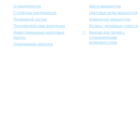
О предприятии
Карта маршрутов
Структура предприятия
Цветовые коды маршрутов
Подвижной состав
Изменения маршрутов
Противодействие коррупции
Возврат денежных средств
Инвестиционные налоговые
Версия для людей с
льготы
ограниченными
возможностями
Гражданская оборона
Учеб
Экспозиционно-выставочный к
Международная ассоциация пре
«Госу
С
«На