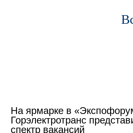
В
О предприятии
Пассажирам
Работа и обучение
Сотр
На ярмарке в «Экспофору
Горэлектротранс представ
спектр вакансий