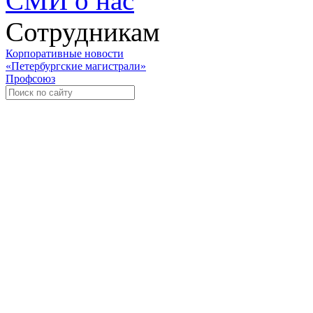
СМИ о нас
Сотрудникам
Корпоративные новости
«Петербургские магистрали»
Профсоюз
Уче
Экспозиционно-выставочный 
Международная ассоциация пр
«Го
«