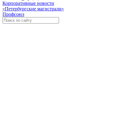
Корпоративные новости
«Петербургские магистрали»
Профсоюз
Уче
Экспозиционно-выставочный 
Международная ассоциация пр
«Го
«
Росс