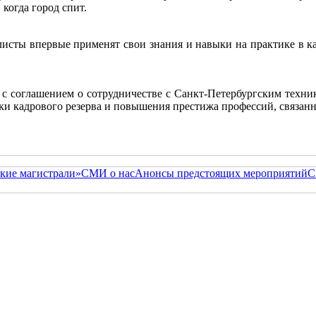
 когда город спит.
исты впервые применят свои знания и навыки на практике в ка
с соглашением о сотрудничестве с Санкт-Петербургским техни
вки кадрового резерва и повышения престижа профессий, связа
кие магистрали»
СМИ о нас
Анонсы предстоящих мероприятий
С