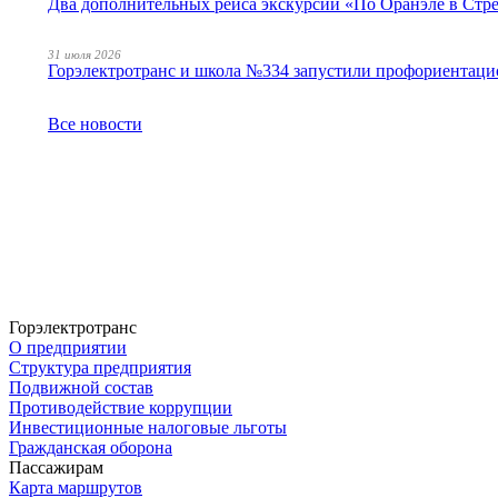
Два дополнительных рейса экскурсии «По Оранэле в Стр
31 июля 2026
Горэлектротранс и школа №334 запустили профориентаци
Все новости
Горэлектротранс
О предприятии
Структура предприятия
Подвижной состав
Противодействие коррупции
Инвестиционные налоговые льготы
Гражданская оборона
Пассажирам
Карта маршрутов