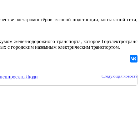
честве электромонтёров тяговой подстанции, контактной сети,
кумом железнодорожного транспорта, которое Горэлектротранс
нных с городским наземным электрическим транспортом.
Следующая новость
пецпроекты
Люди