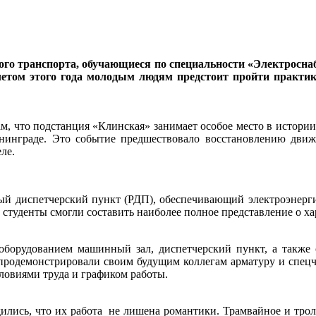
го транспорта, обучающиеся по специальности «Электроснаб
летом этого года молодым людям предстоит пройти практи
м, что подстанция «Клинская» занимает особое место в истории 
енинграде. Это событие предшествовало восстановлению движ
ле.
ый диспетчерский пункт (РДП), обеспечивающий электроэнерги
 студенты смогли составить наиболее полное представление о х
орудованием машинный зал, диспетчерский пункт, а также 
родемонстрировали своим будущим коллегам арматуру и спецча
ловиями труда и графиком работы.
ились, что их работа не лишена романтики. Трамвайное и тро