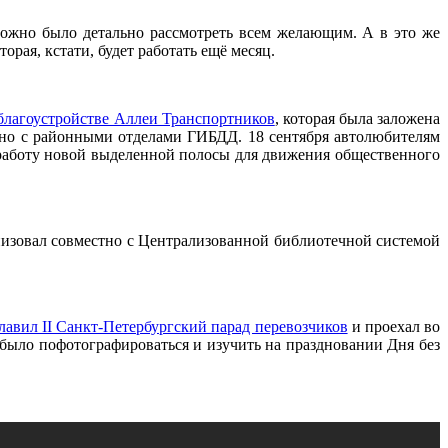
ожно было детально рассмотреть всем желающим. А в это же
оторая, кстати, будет работать ещё месяц.
 благоустройстве Аллеи Транспортников
, которая была заложена
стно с районными отделами ГИБДД. 18 сентября автолюбителям
работу новой выделенной полосы для движения общественного
низовал совместно с Централизованной библиотечной системой
авил II Санкт-Петербургский парад перевозчиков
и проехал во
было пофотографироваться и изучить на праздновании Дня без