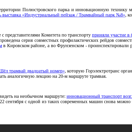
территории Полюстровского парка и инновационную технику м
ь выставка «Индустриальный пейзаж / Трамвайный парк №8»
, к
е с представителями Комитета по транспорту
приняли участие в
а проведена серия совместных профилактических рейдов совме
м
в Кировском районе, а во Фрунзенском - проинспектировали 
«Шёл трамвай двадцатый номер»
, которую Горэлектротранс орга
шать аналогичную лекцию на 20-м маршруте трамвая.
увидеть на необычном маршруте:
инновационный транспорт возгл
2 сентября с одной из таких современных машин снова можно 