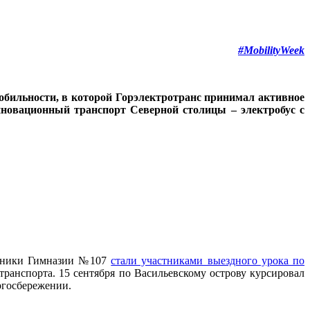
#MobilityWeek
обильности, в которой Горэлектротранс принимал активное
нновационный транспорт Северной столицы – электробус с
ученики Гимназии №107
стали участниками выездного урока по
ранспорта. 15 сентября по Васильевскому острову курсировал
ргосбережении.