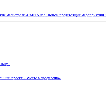
кие магистрали»
СМИ о нас
Анонсы предстоящих мероприятий
С
ельну»
онный проект «Вместе в профессию»