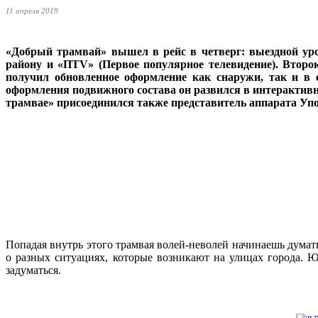
11 апреля 2019
«Добрый трамвай» вышел в рейс в четверг: выездной ур
району и «ПТ
V
» (Первое популярное телевидение). Вто
получил обновленное оформление как снаружи, так и в 
оформления подвижного состава он развился в интерактивн
трамвае» присоединился также представитель аппарата Упо
Попадая внутрь этого трамвая волей-неволей начинаешь думат
о разных ситуациях, которые возникают на улицах города. 
задуматься.