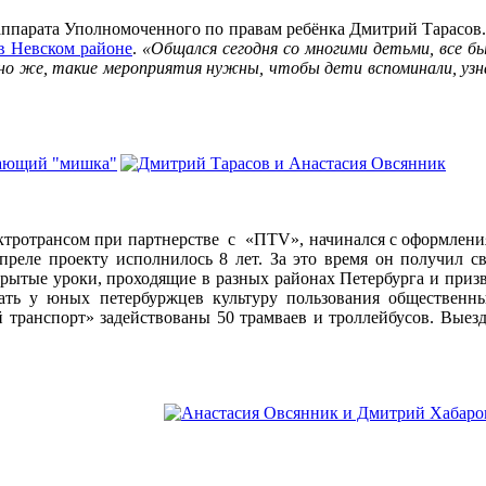
ппарата Уполномоченного по правам ребёнка Дмитрий Тарасов. Р
 в Невском районе
.
«Общался сегодня со многими детьми, все б
чно же, такие мероприятия нужны, чтобы дети вспоминали, уз
ктротрансом при партнерстве с «ПТV», начинался с оформлени
реле проекту исполнилось 8 лет. За это время он получил с
ткрытые уроки, проходящие в разных районах Петербурга и при
ать у юных петербуржцев культуру пользования общественн
 транспорт» задействованы 50 трамваев и троллейбусов. Выездн