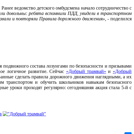
анее ведомство детского омбудсмена начало сотрудничество с
ыли довольны: ребята вспомнили ПДД, увидели в транспортном
навали и повторяли Правила дорожного движения»,
- поделился
я подвижного состава лозунгами по безопасности и призывами
вое логичное развитие. Сейчас
«Добрый трамвай»
и
«Добрый
званные сделать правила дорожного движения наглядными, а их
ым транспортом и обучить школьников навыкам безопасного
ые уроки проходят регулярно: сегодняшняя акция стала 5-й с