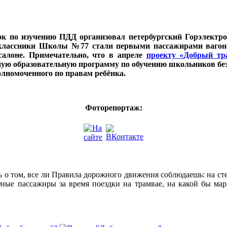
ок по изучению ПДД организовал петербургский Горэлек
роклассники Школы №77 стали первыми пассажирами вагон
салоне. Примечательно, что в апреле
проекту «Добрый тра
ую образовательную программу по обучению школьников безо
лномоченного по правам ребёнка.
Фоторепортаж:
ь о том, все ли Правила дорожного движения соблюдаешь: на сте
Юные пассажиры за время поездки на трамвае, на какой бы мар