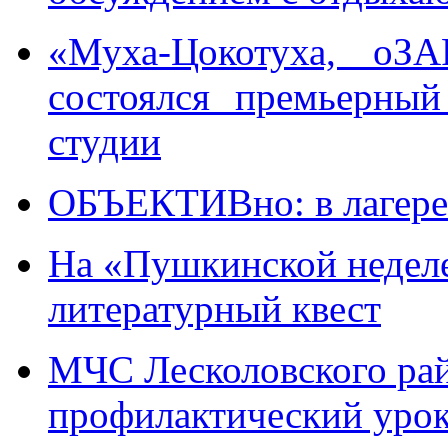
«Муха-Цокотуха, оЗ
состоялся премьерный
студии
ОБЪЕКТИВно: в лагере 
На «Пушкинской недел
литературный квест
МЧС Лесколовского ра
профилактический уро