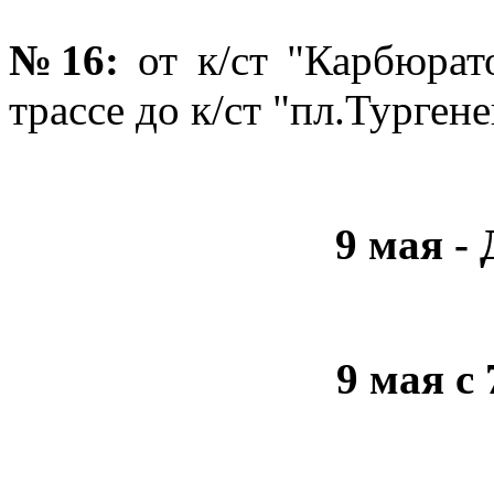
№16:
от к/ст "Карбюра
трассе до к/ст "пл.Тургене
9 мая -
9 мая с 