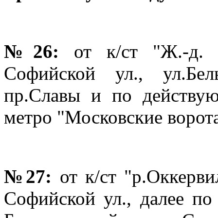
№26:
от к/ст "Ж.-д.
Софийской ул., ул.Бе
пр.Славы и по действую
метро "Московские ворота
№27:
от к/ст "р.Оккерв
Софийской ул., далее по