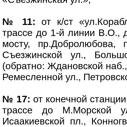
№ 11:
от к/ст «ул.Кора
трассе до 1-й линии В.О., 
мосту, пр.Добролюбова, п
Съезжинской ул., Больш
(обратно: Ждановской наб.,
Ремесленной ул., Петровско
№ 17:
от конечной станци
трассе до М.Морской у
Исаакиевской пл., Конногв