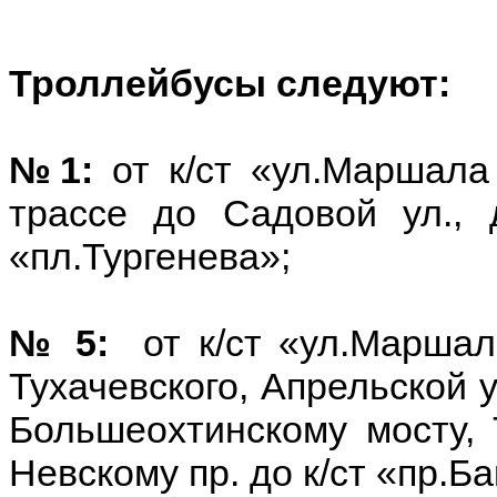
Троллейбусы следуют:
№1:
от к/ст «ул.Маршала
трассе до Садовой ул., 
«пл.Тургенева»;
№ 5:
от к/ст «ул.Марша
Тухачевского, Апрельской у
Большеохтинскому мосту, Т
Невскому пр. до к/ст «пр.Б