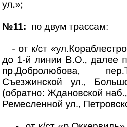
ул.»;
№11:
по двум трассам:
- от к/ст «ул.Кораблестр
до 1-й линии В.О., далее п
пр.Добролюбова, пер.
Съезжинской ул., Больш
(обратно: Ждановской наб.,
Ремесленной ул., Петровско
- от к/ст «р.Оккервиль» 