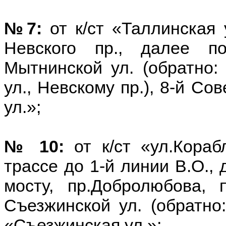
№7:
от к/ст «Таллинская
Невского пр., далее по
Мытнинской ул. (обратно:
ул., Невскому пр.), 8-й Со
ул.»;
№ 10:
от к/ст «ул.Кораб
трассе до 1-й линии В.О., 
мосту, пр.Добролюбова, п
Съезжинской ул. (обратно:
«Съезжинская ул.»;