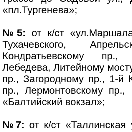
«пл.Тургенева»;
№5:
от к/ст «ул.Маршала
Тухачевского, Апрель
Кондратьевскому пр., 
Лебедева, Литейному мосту
пр., Загородному пр., 1-й
пр., Лермонтовскому пр., 
«Балтийский вокзал»;
№7:
от к/ст «Таллинская 