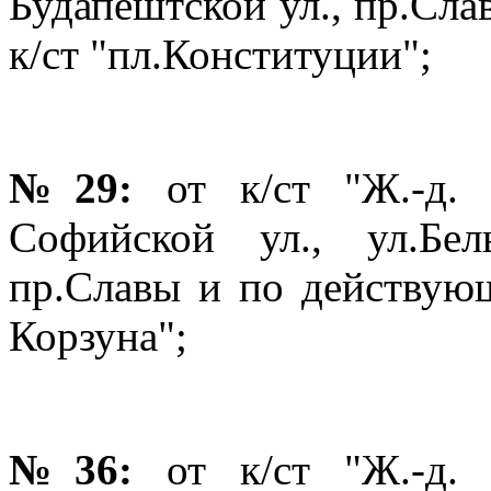
Будапештской ул., пр.Сла
к/ст "пл.Конституции";
№29:
от к/ст "Ж.-д.
Софийской ул., ул.Бе
пр.Славы и по действующ
Корзуна";
№36:
от к/ст "Ж.-д.