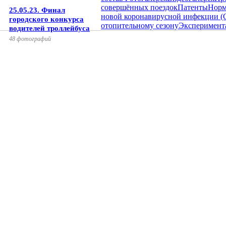
совершённых поездок
Патенты
Норм
25.05.23. Финал
новой коронавирусной инфекции (
городского конкурса
отопительному сезону
Эксперимент
водителей троллейбуса
48 фотографий