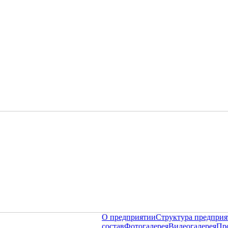
О предприятии
Структура предприя
состав
Фотогалерея
Видеогалерея
Пр