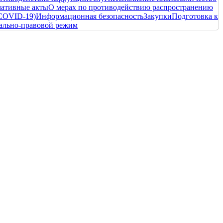
ативные акты
О мерах по противодействию распространению
COVID-19)
Информационная безопасность
Закупки
Подготовка к
ально-правовой режим