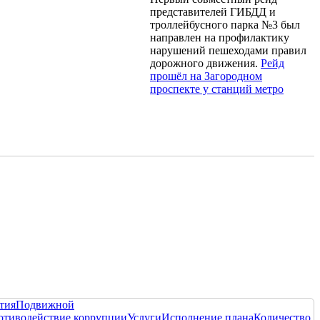
представителей ГИБДД и
троллейбусного парка №3 был
направлен на профилактику
нарушений пешеходами правил
дорожного движения.
Рейд
прошёл на Загородном
проспекте у станций метро
тия
Подвижной
отиводействие коррупции
Услуги
Исполнение плана
Количество