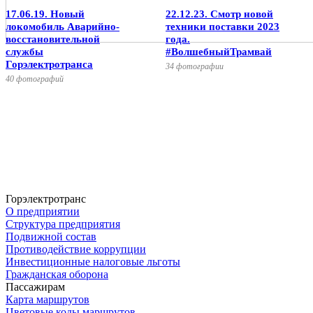
17.06.19. Новый
22.12.23. Смотр новой
локомобиль Аварийно-
техники поставки 2023
восстановительной
года.
службы
#ВолшебныйТрамвай
Горэлектротранса
34 фотографии
40 фотографий
Горэлектротранс
О предприятии
Структура предприятия
Подвижной состав
Противодействие коррупции
Инвестиционные налоговые льготы
Гражданская оборона
Пассажирам
Карта маршрутов
Цветовые коды маршрутов