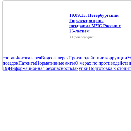
19.09.15. Петербургский
Горэлектротранс
поздравил МЧС России с
25-летием
33 фотографии
состав
Фотогалерея
Видеогалерея
Противодействие коррупции
У
поездок
Патенты
Нормативные акты
О мерах по противодейств
19)
Информационная безопасность
Закупки
Подготовка к отопит