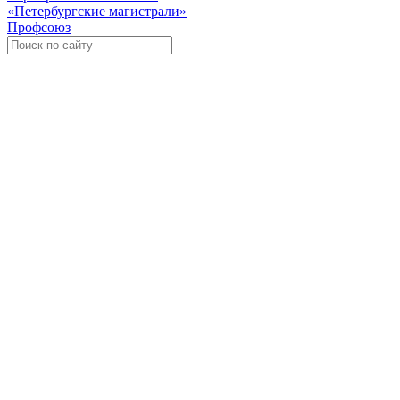
«Петербургские магистрали»
Профсоюз
Уче
Экспозиционно-выставочный 
Международная ассоциация пр
«Го
«
Росс