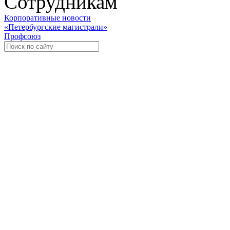
Сотрудникам
Корпоративные новости
«Петербургские магистрали»
Профсоюз
Уче
Экспозиционно-выставочный 
Международная ассоциация пр
«Го
«