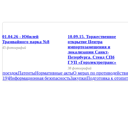
01.04.26 - Юбилей
10.09.15. Торжественное
Трамвайного парка №8
открытие Центра
импортозамещения и
45 фотографий
локализации Санкт-
Петербурга. Стенд СПб
ГУП «Горэлектротранс»
38 фотографий
поездок
Патенты
Нормативные акты
О мерах по противодейств
19)
Информационная безопасность
Закупки
Подготовка к отопит