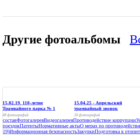
Другие фотоальбомы
В
15.02.19. 110-летие
15.04.25 - Апрельский
Трамвайного парка № 1
трамвайный звонок
48 фотографий
20 фотографий
состав
Фотогалерея
Видеогалерея
Противодействие коррупции
У
поездок
Патенты
Нормативные акты
О мерах по противодейств
19)
Информационная безопасность
Закупки
Подготовка к отопит