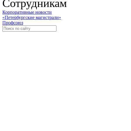
Сотрудникам
Корпоративные новости
«Петербургские магистрали»
Профсоюз
Уче
Экспозиционно-выставочный 
Международная ассоциация пр
«Го
«