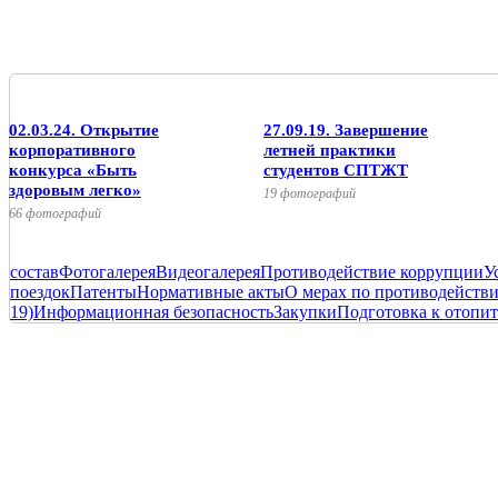
02.03.24. Открытие
27.09.19. Завершение
корпоративного
летней практики
конкурса «Быть
студентов СПТЖТ
здоровым легко»
19 фотографий
66 фотографий
состав
Фотогалерея
Видеогалерея
Противодействие коррупции
У
поездок
Патенты
Нормативные акты
О мерах по противодейств
19)
Информационная безопасность
Закупки
Подготовка к отопит