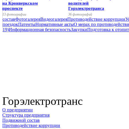
на Кронверкском
водителей
проспекте
Горэлектротранса
13 фотографии
36 фотографий
состав
Фотогалерея
Видеогалерея
Противодействие коррупции
У
поездок
Патенты
Нормативные акты
О мерах по противодейств
19)
Информационная безопасность
Закупки
Подготовка к отопит
Горэлектротранс
О предприятии
Структура предприятия
Подвижной состав
Противодействие коррупции