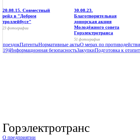
20.08.15. Совместный
30.08.23.
рейд в "Добром
Благотворительная
троллейбусе"
донорская акция
Молодёжного совета
23 фотографии
Горэлектротранса
51 фотография
поездок
Патенты
Нормативные акты
О мерах по противодейств
19)
Информационная безопасность
Закупки
Подготовка к отопит
Горэлектротранс
О предприятии