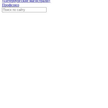
«Петербургские магистрали»
Профсоюз
Уче
Экспозиционно-выставочный 
Международная ассоциация пр
«Го
«
Росс