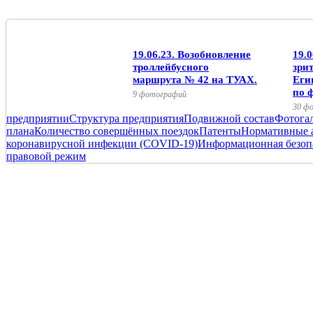
19.06.23. Возобновление
19.
троллейбусного
зри
маршрута № 42 на ТУАХ.
Еги
по 
9 фотографий
30 ф
предприятии
Структура предприятия
Подвижной состав
Фотога
плана
Количество совершённых поездок
Патенты
Нормативные 
коронавирусной инфекции (COVID-19)
Информационная безоп
правовой режим