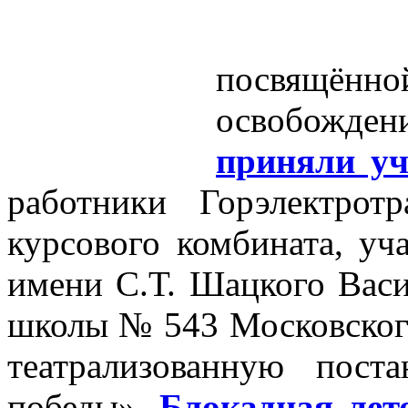
посвящённ
освобожден
приняли уч
работники Горэлектрот
курсового комбината, уч
имени С.Т. Шацкого Васи
школы № 543 Московского
театрализованную пост
победы».
Блокадная лет