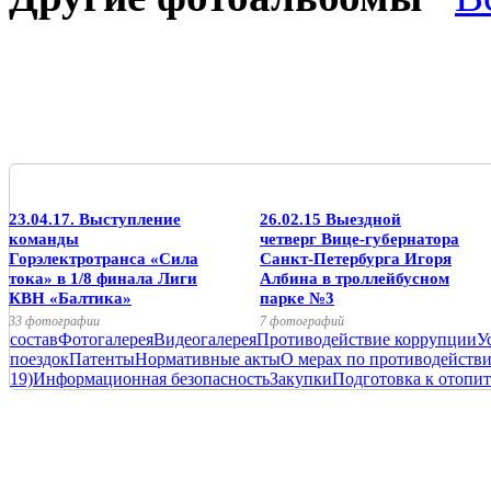
23.04.17. Выступление
26.02.15 Выездной
команды
четверг Вице-губернатора
Горэлектротранса «Сила
Санкт-Петербурга Игоря
тока» в 1/8 финала Лиги
Албина в троллейбусном
КВН «Балтика»
парке №3
33 фотографии
7 фотографий
состав
Фотогалерея
Видеогалерея
Противодействие коррупции
У
поездок
Патенты
Нормативные акты
О мерах по противодейств
19)
Информационная безопасность
Закупки
Подготовка к отопит