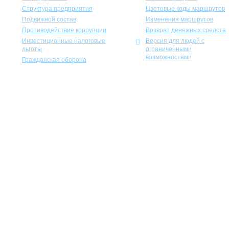
Структура предприятия
Цветовые коды маршрутов
Подвижной состав
Изменения маршрутов
Противодействие коррупции
Возврат денежных средств
Инвестиционные налоговые
Версия для людей с
льготы
ограниченными
возможностями
Гражданская оборона
Учеб
Экспозиционно-выставочный к
Международная ассоциация пре
«Госу
С
«На
Россий