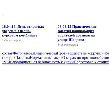
18.04.19. День открытых
08.08.13 Практические
дверей в Учебно-
занятия начинающих
курсовом комбинате
водителей трамвая на
улице Шаврова
9 фотографий
14 фотографии
состав
Фотогалерея
Видеогалерея
Противодействие коррупции
У
поездок
Патенты
Нормативные акты
О мерах по противодейств
19)
Информационная безопасность
Закупки
Подготовка к отопит