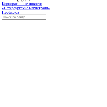
Корпоративные новости
«Петербургские магистрали»
Профсоюз
Уче
Экспозиционно-выставочный 
Международная ассоциация пр
«Го
«
Росс