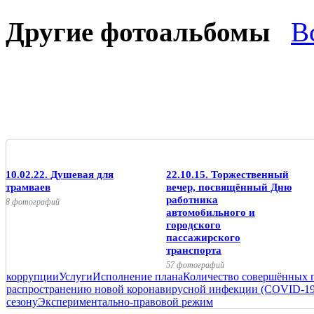
Другие фотоальбомы
В
10.02.22. Душевая для
22.10.15. Торжественный
трамваев
вечер, посвящённый Дню
работника
8 фотографий
автомобильного и
городского
пассажирского
транспорта
57 фотографий
коррупции
Услуги
Исполнение плана
Количество совершённых 
распространению новой коронавирусной инфекции (COVID-19
сезону
Экспериментально-правовой режим