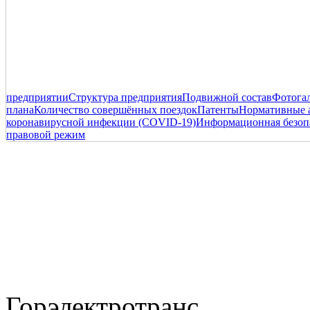
предприятии
Структура предприятия
Подвижной состав
Фотога
плана
Количество совершённых поездок
Патенты
Нормативные 
коронавирусной инфекции (COVID-19)
Информационная безоп
правовой режим
Горэлектротранс