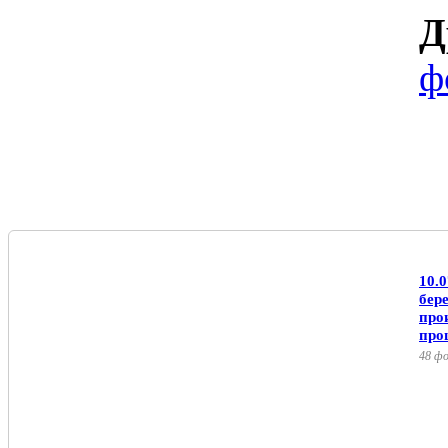
Д
ф
10.0
бер
про
про
48 ф