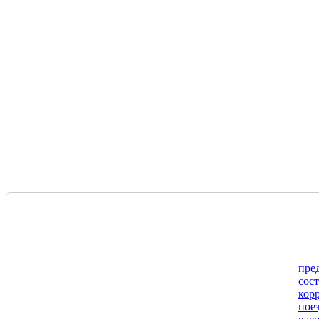
пре
сос
кор
пое