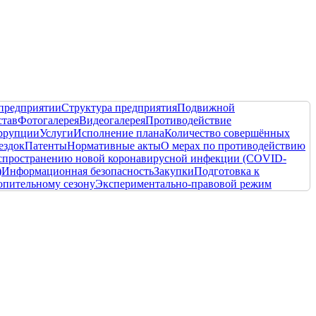
предприятии
Структура предприятия
Подвижной
став
Фотогалерея
Видеогалерея
Противодействие
ррупции
Услуги
Исполнение плана
Количество совершённых
ездок
Патенты
Нормативные акты
О мерах по противодействию
спространению новой коронавирусной инфекции (COVID-
)
Информационная безопасность
Закупки
Подготовка к
опительному сезону
Экспериментально-правовой режим