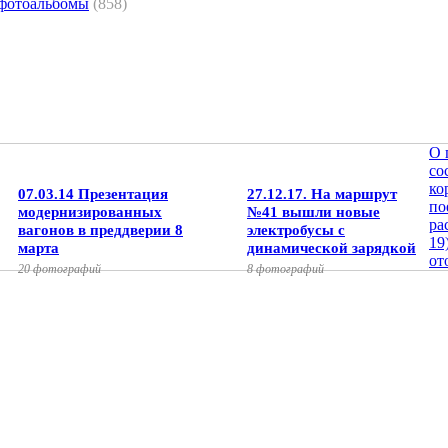
 фотоальбомы
(858)
О 
со
ко
07.03.14 Презентация
27.12.17. На маршрут
по
модернизированных
№41 вышли новые
ра
вагонов в преддверии 8
электробусы с
19
марта
динамической зарядкой
от
20 фотографий
8 фотографий