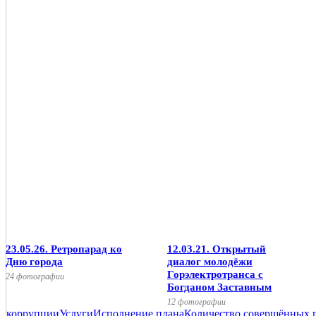
23.05.26. Ретропарад ко
12.03.21. Открытый
Дню города
диалог молодёжи
Горэлектротранса с
24 фотографии
Богданом Заставным
12 фотографии
коррупции
Услуги
Исполнение плана
Количество совершённых 