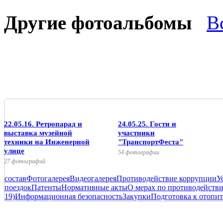
Другие фотоальбомы
В
22.05.16. Ретропарад и
24.05.25. Гости и
выставка музейной
участники
техники на Инженерной
"ТранспортФеста"
улице
54 фотографии
27 фотографий
состав
Фотогалерея
Видеогалерея
Противодействие коррупции
У
поездок
Патенты
Нормативные акты
О мерах по противодейств
19)
Информационная безопасность
Закупки
Подготовка к отопит