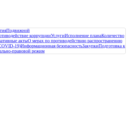
тия
Подвижной
отиводействие коррупции
Услуги
Исполнение плана
Количество
ативные акты
О мерах по противодействию распространению
COVID-19)
Информационная безопасность
Закупки
Подготовка к
ально-правовой режим