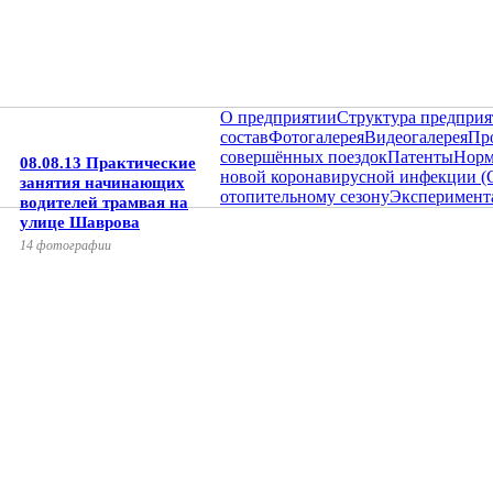
О предприятии
Структура предприя
состав
Фотогалерея
Видеогалерея
Пр
совершённых поездок
Патенты
Норм
08.08.13 Практические
новой коронавирусной инфекции (
занятия начинающих
отопительному сезону
Эксперимент
водителей трамвая на
улице Шаврова
14 фотографии