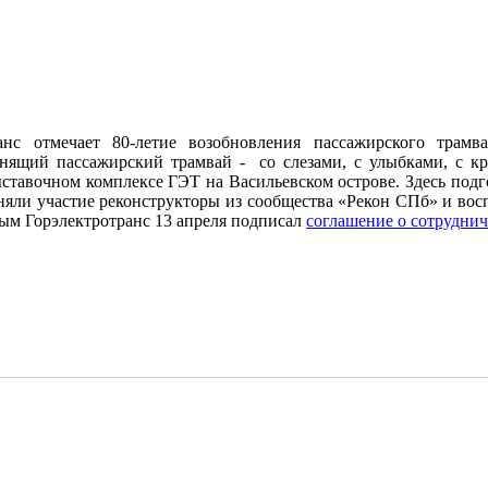
ранс отмечает 80-летие возобновления пассажирского трам
нящий пассажирский трамвай - со слезами, с улыбками, с кр
ставочном комплексе ГЭТ на Васильевском острове. Здесь под
иняли участие реконструкторы из сообщества «Рекон СПб» и во
рым Горэлектротранс 13 апреля подписал
соглашение о сотруднич