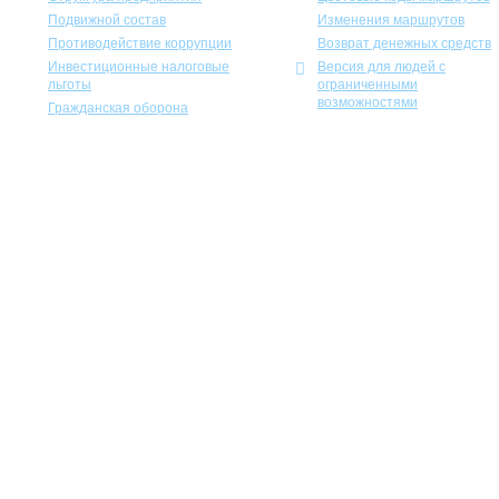
Подвижной состав
Изменения маршрутов
Противодействие коррупции
Возврат денежных средств
Инвестиционные налоговые
Версия для людей с
льготы
ограниченными
возможностями
Гражданская оборона
Учеб
Экспозиционно-выставочный к
Международная ассоциация пре
«Госу
С
«На
Россий