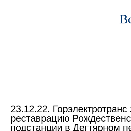
В
О предприятии
Пассажирам
Работа и обучение
Сотр
23.12.22. Горэлектротранс
реставрацию Рождественс
подстанции в Дегтярном п