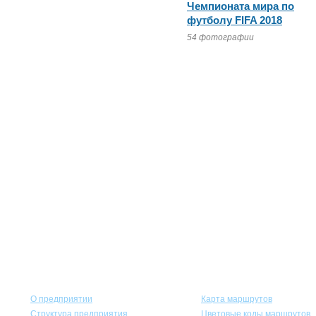
Чемпионата мира по
футболу FIFA 2018
54 фотографии
Горэлектротранс
Пассажирам
О предприятии
Карта маршрутов
Структура предприятия
Цветовые коды маршрутов