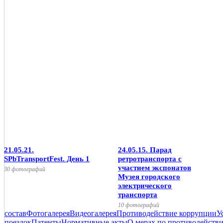
21.05.21.
24.05.15. Парад
SPbTransportFest. День 1
ретротранспорта с
участием экспонатов
30 фотографий
Музея городского
электрического
транспорта
10 фотографий
состав
Фотогалерея
Видеогалерея
Противодействие коррупции
У
поездок
Патенты
Нормативные акты
О мерах по противодейств