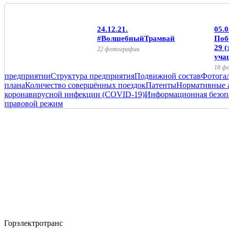
24.12.21.
05.
#ВолшебныйТрамвай
Поб
29 (
22 фотографии
уча
18 ф
предприятии
Структура предприятия
Подвижной состав
Фотога
плана
Количество совершённых поездок
Патенты
Нормативные 
коронавирусной инфекции (COVID-19)
Информационная безоп
правовой режим
Горэлектротранс