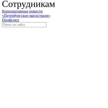
Сотрудникам
Корпоративные новости
«Петербургские магистрали»
Профсоюз
Уче
Экспозиционно-выставочный 
Международная ассоциация пр
«Го
«