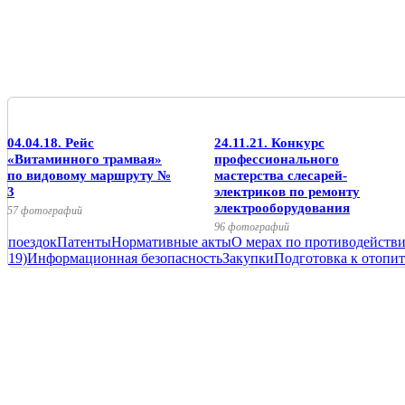
04.04.18. Рейс
24.11.21. Конкурс
«Витаминного трамвая»
профессионального
по видовому маршруту №
мастерства слесарей-
3
электриков по ремонту
электрооборудования
57 фотографий
96 фотографий
поездок
Патенты
Нормативные акты
О мерах по противодейств
19)
Информационная безопасность
Закупки
Подготовка к отопит