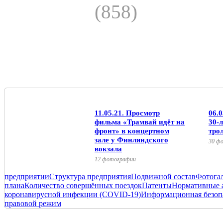
(858)
11.05.21. Просмотр
06.
фильма «Трамвай идёт на
30-
фронт» в концертном
тро
зале у Финляндского
30 ф
вокзала
12 фотографии
предприятии
Структура предприятия
Подвижной состав
Фотога
плана
Количество совершённых поездок
Патенты
Нормативные 
коронавирусной инфекции (COVID-19)
Информационная безоп
правовой режим