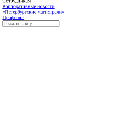
Сотрудникам
Корпоративные новости
«Петербургские магистрали»
Профсоюз
Уче
Экспозиционно-выставочный 
Международная ассоциация пр
«Го
«
Росс