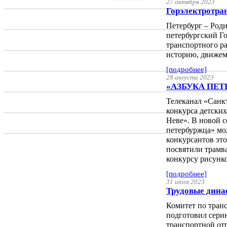
27 октября 2023
Горэлектротран
Петербург – Роди
петербургский Г
транспортного р
историю, движем
[подробнее]
28 августа 2023
«АЗБУКА ПЕТ
Телеканал «Санкт
конкурса детских
Неве». В новой 
петербуржца» мо
конкурсантов это
посвятили трамва
конкурсу рисунко
[подробнее]
31 июля 2023
Трудовые дина
Комитет по тран
подготовил сери
транспортной от