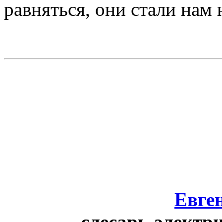
равняться, они стали нам
Евге
слесарь-электр