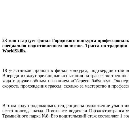
23 мая стартует финал Городского конкурса профессиона
специально подготовленном полигоне. Трасса по традици
WorldSkills.
18 участников прошли в финал конкурса, подтвердив отлич
Впереди их ждут зрелищные испытания на трассе: экстренное
хода с дружелюбным названием «Сбереги бабушку». Экспертн
скорость прохождения трассы, сколько за мастерство и профе
В этом году продолжилась тенденция на омоложение участнико
всего полгода назад. Почти все водители Горэлектротранса
Трамвайного парка №8. Его водительский стаж составляет 1 го