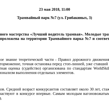
23 мая 2018, 11:00
Трамвайный парк №7 (ул. Грибакиных, 3)
льного мастерства «Лучший водитель трамвая». Молодые тр
и проложена на территории Трамвайного парка №7 и соотве
ное знание теоретической части - Правил дорожного движени
 торможение, точная остановка перед стоп-линией, уже ставший
ая оценка (судейство) организована по стандартам WorldSki
ссионализм выполнения отдельных элементов.
в. Средний возраст конкурсантов составляет около 30 лет, ст
 участвуют в конкурсе впервые. Самым молодым вагоновожатым 
д.