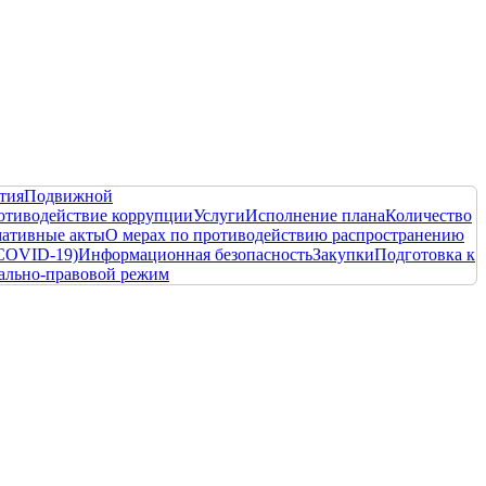
тия
Подвижной
отиводействие коррупции
Услуги
Исполнение плана
Количество
ативные акты
О мерах по противодействию распространению
COVID-19)
Информационная безопасность
Закупки
Подготовка к
ально-правовой режим