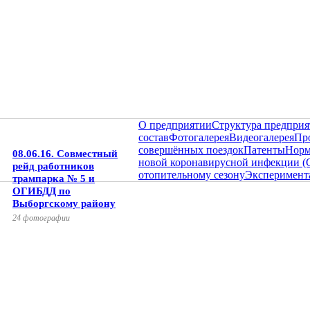
О предприятии
Структура предприя
состав
Фотогалерея
Видеогалерея
Пр
совершённых поездок
Патенты
Норм
08.06.16. Совместный
новой коронавирусной инфекции (
рейд работников
отопительному сезону
Эксперимент
трампарка № 5 и
ОГИБДД по
Выборгскому району
24 фотографии