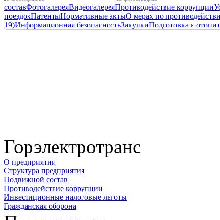
состав
Фотогалерея
Видеогалерея
Противодействие коррупции
У
поездок
Патенты
Нормативные акты
О мерах по противодейств
19)
Информационная безопасность
Закупки
Подготовка к отопит
Горэлектротранс
О предприятии
Структура предприятия
Подвижной состав
Противодействие коррупции
Инвестиционные налоговые льготы
Гражданская оборона